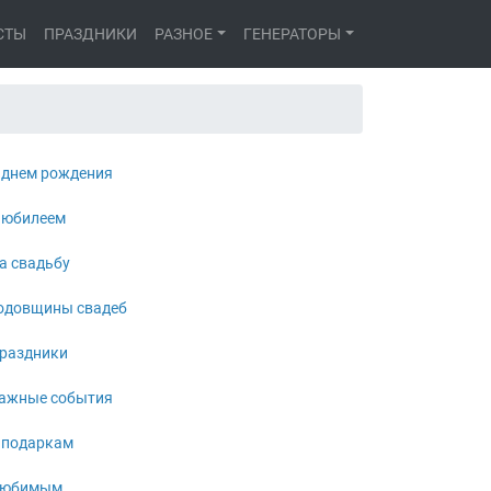
СТЫ
ПРАЗДНИКИ
РАЗНОЕ
ГЕНЕРАТОРЫ
 днем рождения
 юбилеем
а свадьбу
одовщины свадеб
раздники
ажные события
 подаркам
юбимым