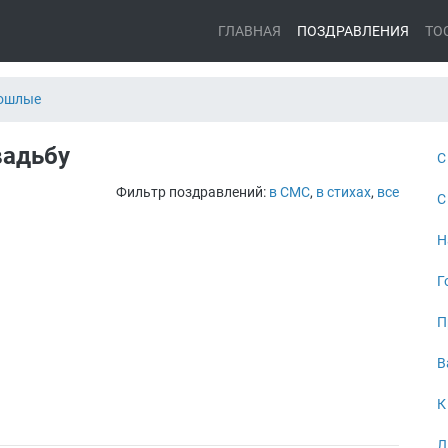
ГЛАВНАЯ
ПОЗДРАВЛЕНИЯ
ТО
ошлые
вадьбу
С
Фильтр поздравлений:
в СМС
,
в стихах
,
все
С
Н
Г
П
В
К
Л