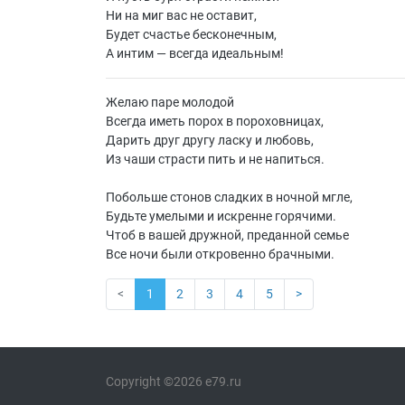
Ни на миг вас не оставит,
Будет счастье бесконечным,
А интим — всегда идеальным!
Желаю паре молодой
Всегда иметь порох в пороховницах,
Дарить друг другу ласку и любовь,
Из чаши страсти пить и не напиться.
Побольше стонов сладких в ночной мгле,
Будьте умелыми и искренне горячими.
Чтоб в вашей дружной, преданной семье
Все ночи были откровенно брачными.
<
1
2
3
4
5
>
Copyright ©2026 e79.ru