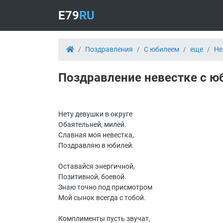
E79
RU
Поздравления
С юбилеем
eще
Не
Поздравление невестке с ю
Нету девушки в округе
Обаятельней, милей.
Славная моя невестка,
Поздравляю в юбилей.
Оставайся энергичной,
Позитивной, боевой.
Знаю точно под присмотром
Мой сынок всегда с тобой.
Комплименты пусть звучат,