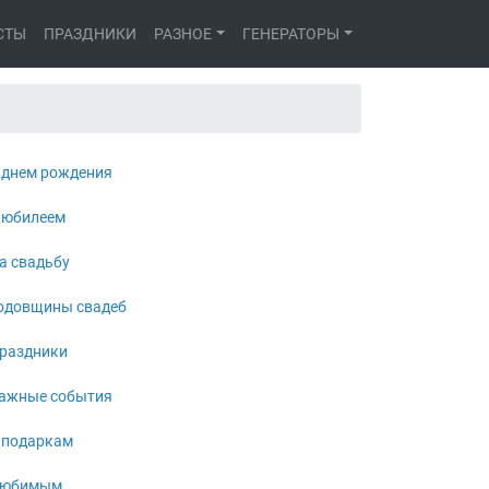
СТЫ
ПРАЗДНИКИ
РАЗНОЕ
ГЕНЕРАТОРЫ
 днем рождения
 юбилеем
а свадьбу
одовщины свадеб
раздники
ажные события
 подаркам
юбимым