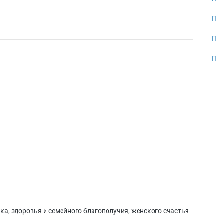
П
П
П
ька, здоровья и семейного благополучия, женского счастья