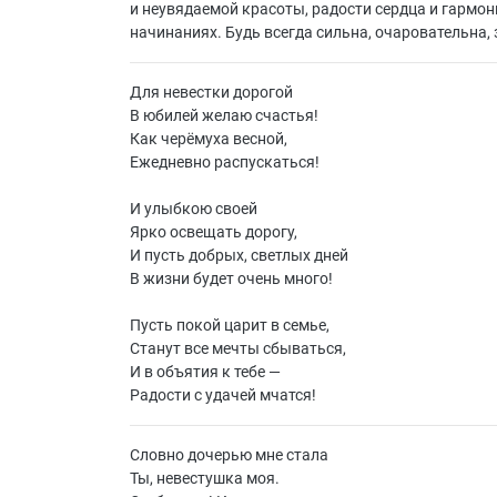
и неувядаемой красоты, радости сердца и гармони
начинаниях. Будь всегда сильна, очаровательна,
Для невестки дорогой
В юбилей желаю счастья!
Как черёмуха весной,
Ежедневно распускаться!
И улыбкою своей
Ярко освещать дорогу,
И пусть добрых, светлых дней
В жизни будет очень много!
Пусть покой царит в семье,
Станут все мечты сбываться,
И в объятия к тебе —
Радости с удачей мчатся!
Словно дочерью мне стала
Ты, невестушка моя.