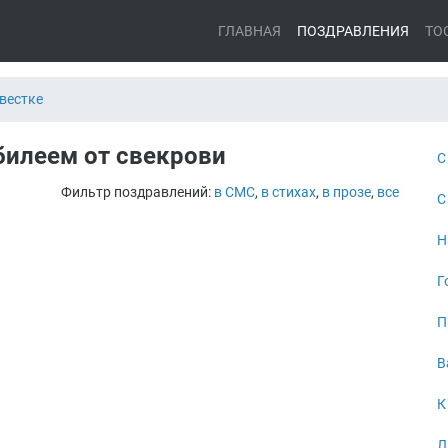
ГЛАВНАЯ
ПОЗДРАВЛЕНИЯ
ТО
вестке
билеем от свекрови
С
Фильтр поздравлений:
в СМС
,
в стихах
,
в прозе
,
все
С
Н
Г
П
В
К
Л