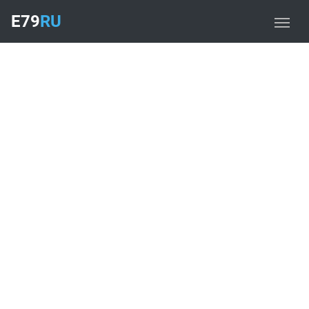
E79
RU