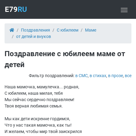
E79
RU
Поздравления
С юбилеем
Маме
от детей и внуков
Поздравление с юбилеем маме от
детей
Фильтр поздравлений:
в СМС
,
в стихах
,
в прозе
,
все
Наша мамочка, мамулечка... родная,
С юбилеем, наша милая, тебя
Мы сейчас сердечно поздравляем!
Твоя верная любимая семья.
Мы как дети искренне гордимся,
Что у нас такая мамочка, как ты!
И желаем, чтобы мир твой заискрился