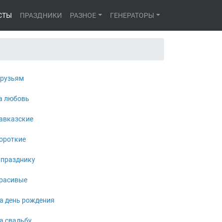
СТЫ
ПРАЗДНИКИ
РАЗНОЕ
ГЕНЕРАТОРЫ
рузьям
а любовь
авказские
ороткие
 празднику
расивые
а день рождения
а свадьбу