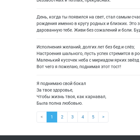
Беззаботных и теплых, прекрасных.
День, когда ты появился на свет, стал самым сч
рождения именно в кругу родных и близких. Это з
дарованную тебе. Живи без сожалений и боли. Б
Исполнения желаний, долгих лет без бед и слёз;
Настроения шального, пусть успех стремится в ро
Маленький кусочек неба с мириадом ярких звёзд
Вот чего я пожелаю, поднимая этот тост!
Я поднимаю свой бокал
За твое здоровье,
Чтобы жизнь твоя, как карнавал,
Была полна любовью.
<
1
2
3
4
5
>