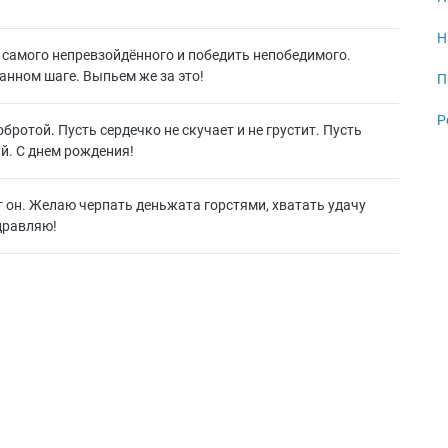
Н
самого непревзойдённого и победить непобедимого.
анном шаге. Выпьем же за это!
П
Р
бротой. Пусть сердечко не скучает и не грустит. Пусть
й. С днем рождения!
 он. Желаю черпать деньжата горстями, хватать удачу
здравляю!