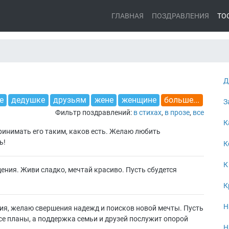
ГЛАВНАЯ
ПОЗДРАВЛЕНИЯ
ТО
Д
е
дедушке
друзьям
жене
женщине
больше...
З
Фильтр поздравлений:
в стихах
,
в прозе
,
все
К
инимать его таким, каков есть. Желаю любить
ь!
К
К
ения. Живи сладко, мечтай красиво. Пусть сбудется
К
Н
ия, желаю свершения надежд и поисков новой мечты. Пусть
се планы, а поддержка семьи и друзей послужит опорой
Н