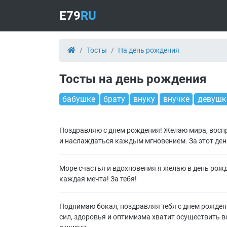
E79
RU
Тосты
На день рождения
Тосты на день рождения
бабушке
брату
внуку
внучке
девушк
Поздравляю с днем рождения! Желаю мира, воспр
и наслаждаться каждым мгновением. За этот ден
Море счастья и вдохновения я желаю в день рожд
каждая мечта! За тебя!
Поднимаю бокал, поздравляя тебя с днем рожден
сил, здоровья и оптимизма хватит осуществить в