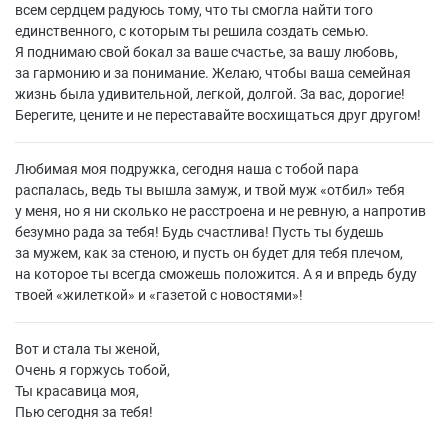
всем сердцем радуюсь тому, что ты смогла найти того
единственного, с которым ты решила создать семью.
Я поднимаю свой бокал за ваше счастье, за вашу любовь,
за гармонию и за понимание. Желаю, чтобы ваша семейная
жизнь была удивительной, легкой, долгой. За вас, дорогие!
Берегите, цените и не переставайте восхищаться друг другом!
Любимая моя подружка, сегодня наша с тобой пара
распалась, ведь ты вышла замуж, и твой муж «отбил» тебя
у меня, но я ни сколько не расстроена и не ревную, а напротив
безумно рада за тебя! Будь счастлива! Пусть ты будешь
за мужем, как за стеною, и пусть он будет для тебя плечом,
на которое ты всегда сможешь положится. А я и впредь буду
твоей «жилеткой» и «газетой с новостями»!
Вот и стала ты женой,
Очень я горжусь тобой,
Ты красавица моя,
Пью сегодня за тебя!