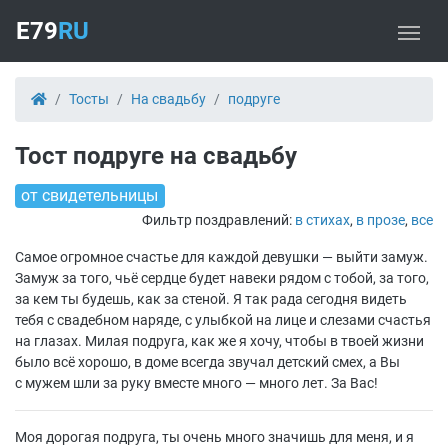
E79
RU
Тосты
На свадьбу
подруге
Тост подруге на свадьбу
от свидетельницы
Фильтр поздравлений:
в стихах
,
в прозе
,
все
Самое огромное счастье для каждой девушки — выйти замуж.
Замуж за того, чьё сердце будет навеки рядом с тобой, за того,
за кем ты будешь, как за стеной. Я так рада сегодня видеть
тебя с свадебном наряде, с улыбкой на лице и слезами счастья
на глазах. Милая подруга, как же я хочу, чтобы в твоей жизни
было всё хорошо, в доме всегда звучал детский смех, а Вы
с мужем шли за руку вместе много — много лет. За Вас!
Моя дорогая подруга, ты очень много значишь для меня, и я